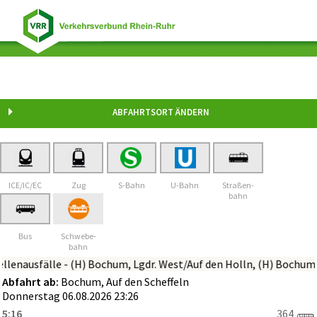
Bochum Auf den Scheffeln
ABFAHRTSORT ÄNDERN
ICE/IC/EC
Zug
S-Bahn
U-Bahn
Straßen-
bahn
Bus
Schwebe-
bahn
tellenausfälle - (H) Bochum, Lgdr. West/Auf den Holln, (H) Boch
Abfahrt ab:
Bochum, Auf den Scheffeln
Donnerstag 06.08.2026 23:26
5:16
364