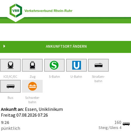
Essen, Klinikum
ANKUNFTSORT ÄNDERN
ICE/IC/EC
Zug
S-Bahn
U-Bahn
Straßen-
bahn
Bus
Schwebe-
bahn
Ankunft an:
Essen, Uniklinikum
Freitag 07.08.2026 07:26
9:26
160
Steig/Gleis
4
pünktlich