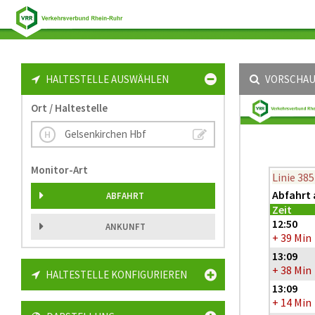
HALTESTELLE AUSWÄHLEN
VORSCHA
Ort / Haltestelle
Gelsenkirchen Hbf
Monitor-Art
Linie 38
Abfahrt 
ABFAHRT
Zeit
12:50
ANKUNFT
+ 39 Min
13:09
+ 38 Min
HALTESTELLE KONFIGURIEREN
13:09
+ 14 Min
er - Altenbochum - Bochum Hbf - Wattenscheid - GE-Ückendorf - G