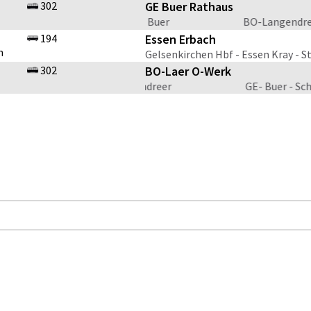
302
GE Buer Rathaus
elsenkirchen Hbf - Schalke - Buer
BO-Langendreer 
194
Essen Erbach
h
Gelsenkirchen Hbf - Essen Kray - S
302
BO-Laer O-Werk
- Altenbochum - Laer - Langendreer
GE- Buer - Sch