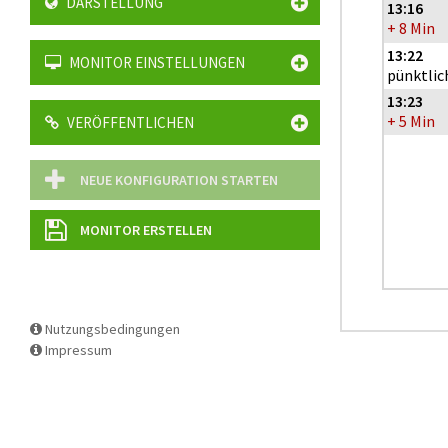
DARSTELLUNG
13:16
+ 8 Min
er - Altenbochum - Bochum Hbf - Wattenscheid - GE-Ückendorf - G
13:22
MONITOR EINSTELLUNGEN
pünktlic
13:23
+ 5 Min
VERÖFFENTLICHEN
 Gelsenkirchen Hbf - Ückendorf - BO-Wattenscheid - Bochum Hbf 
NEUE KONFIGURATION STARTEN
MONITOR ERSTELLEN
Nutzungsbedingungen
Impressum