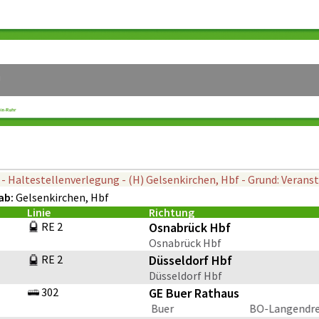
U
5 - Haltestellenverlegung - (H) Gelsenkirchen, Hbf - Grund: Verans
ab:
Gelsenkirchen, Hbf
Linie
Richtung
RE 2
Osnabrück Hbf
Osnabrück Hbf
RE 2
Düsseldorf Hbf
Düsseldorf Hbf
302
GE Buer Rathaus
elsenkirchen Hbf - Schalke - Buer
BO-Langendreer 